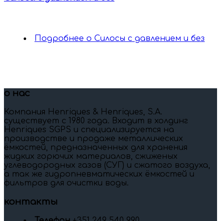
Подробнее
о Силосы с давлением и без
о нас
Компания Henriques & Henriques, S.A.
существует c 1980 года. Входит в холдинг
Henriques SGPS и специализируется на
производстве и продаже металлических
ёмкостей, предназначенных для хранения
жидких горючих материалов, сжиженых
углеводородных газов (СУГ) и сжатого воздуха,
а так же гидропневматических ёмкостей и
фильтров для очистки воды.
контакты
Телефон
+351 249 540 990