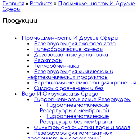
Главная
»
Products
»
Промышленность И Другие
Cферы
Продукции
Промышленность И Другие Cферы
Резервуары для сжатого газа
Гипербарические камеры
Дегазационные установки
Реакторы
Теплообменники
Резервуары для химических и
нефтехимических продуктов
Вертикальные емкости для хранения
Силосы с давлением и без
Вода И Окружающая Среда
Гидропневматические Резервуары
Гидропневматические
Резервуары c мембраной
Гидропневматические
Резервуары без мембраны
Фильтры для очистки воды и газов
Резервуары для компактных
водоочистных сооружений