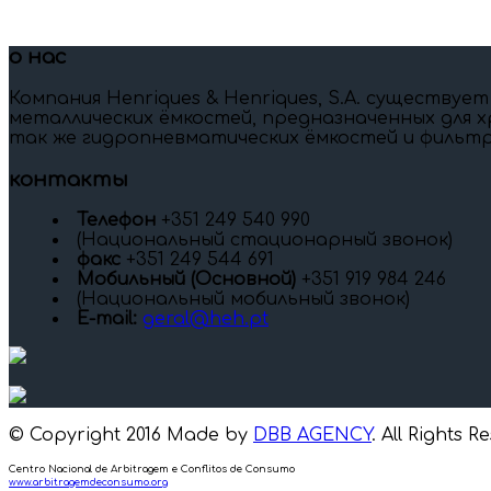
о нас
Компания Henriques & Henriques, S.A. существует
металлических ёмкостей, предназначенных для х
так же гидропневматических ёмкостей и фильтр
контакты
Телефон
+351 249 540 990
(Национальный стационарный звонок)
факс
+351 249 544 691
Мобильный (Oсновной)
+351 919 984 246
(Национальный мобильный звонок)
E-mail:
geral@heh.pt
© Copyright 2016 Made by
DBB AGENCY
. All Rights R
Centro Nacional de Arbitragem e Conflitos de Consumo
www.arbitragemdeconsumo.org