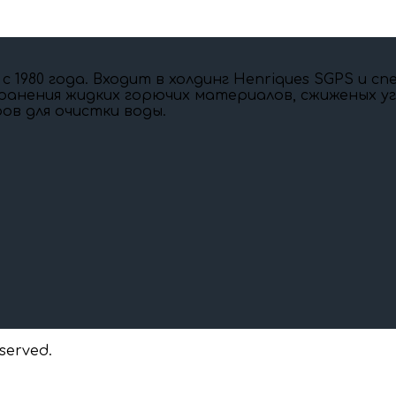
 c 1980 года. Входит в холдинг Henriques SGPS и 
ранения жидких горючих материалов, сжиженых угл
ов для очистки воды.
eserved.