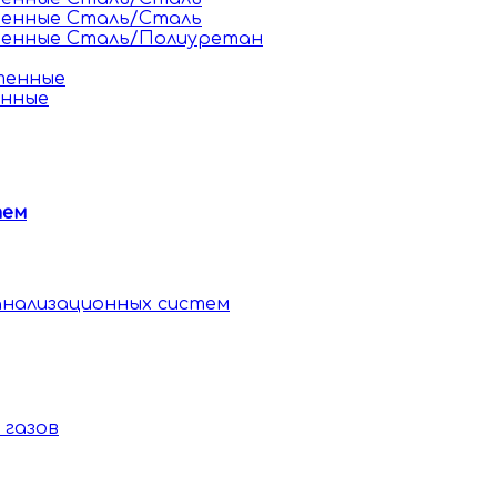
тенные Сталь/Сталь
тенные Сталь/Полиуретан
тенные
енные
тем
анализационных систем
 газов