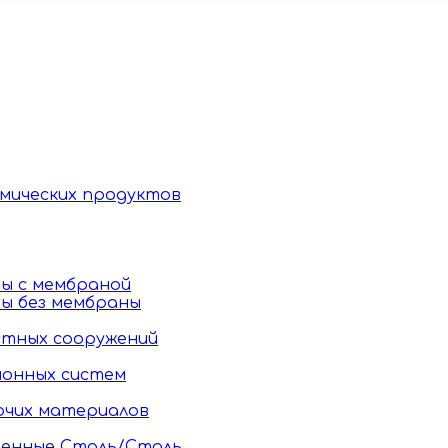
имических продуктов
ы c мембраной
ы без мембраны
стных сооружений
ионных систем
ючих материалов
тенные Сталь/Сталь