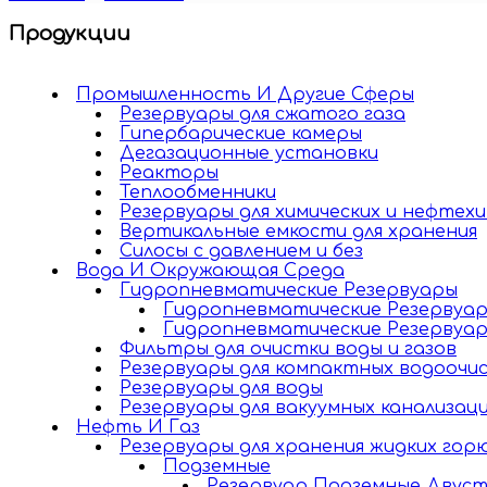
Продукции
Промышленность И Другие Cферы
Резервуары для сжатого газа
Гипербарические камеры
Дегазационные установки
Реакторы
Теплообменники
Резервуары для химических и нефтех
Вертикальные емкости для хранения
Силосы с давлением и без
Вода И Окружающая Среда
Гидропневматические Резервуары
Гидропневматические Резервуар
Гидропневматические Резервуар
Фильтры для очистки воды и газов
Резервуары для компактных водоочи
Резервуары для воды
Резервуары для вакуумных канализац
Нефть И Газ
Резервуары для хранения жидких гор
Подземные
Резервуар Подземные Двус