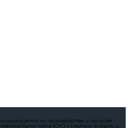
специализируется на производстве и продаже
еводородных газов (СУГ) и сжатого воздуха, а