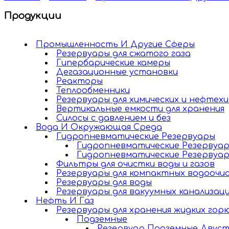
Продукции
Промышленность И Другие Cферы
Резервуары для сжатого газа
Гипербарические камеры
Дегазационные установки
Реакторы
Теплообменники
Резервуары для химических и нефтех
Вертикальные емкости для хранения
Силосы с давлением и без
Вода И Окружающая Среда
Гидропневматические Резервуары
Гидропневматические Резервуар
Гидропневматические Резервуар
Фильтры для очистки воды и газов
Резервуары для компактных водоочи
Резервуары для воды
Резервуары для вакуумных канализац
Нефть И Газ
Резервуары для хранения жидких гор
Подземные
Резервуар Подземные Двус