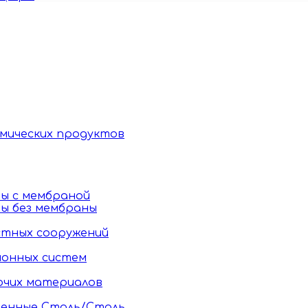
имических продуктов
ы c мембраной
ы без мембраны
стных сооружений
ионных систем
ючих материалов
тенные Сталь/Сталь