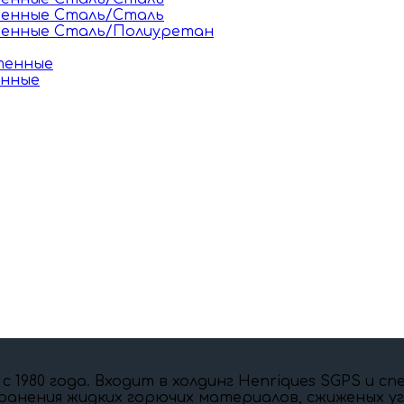
тенные Сталь/Сталь
тенные Сталь/Полиуретан
тенные
енные
 c 1980 года. Входит в холдинг Henriques SGPS и 
ранения жидких горючих материалов, сжиженых угл