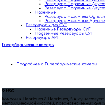
Резервуар Подземные Двус
Резервуар Подземные Двус
Наземные
Резервуар Наземные Однос
Резервуар Наземные Двуст
Резервуары для СУГ
Наземные Резервуары СУГ
Подземные Резервуары СУГ
Резервуары API
Гипербарические камеры
Подробнее
о Гипербарические камеры
о нас
Компания Henriques & Henriques, S.A. существует
металлических ёмкостей, предназначенных для х