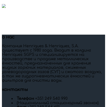
о нас
Компания Henriques & Henriques, S.A.
существует c 1980 года. Входит в холдинг
Henriques SGPS и специализируется на
производстве и продаже металлических
ёмкостей, предназначенных для хранения
жидких горючих материалов, сжиженых
углеводородных газов (СУГ) и сжатого воздуха,
а так же гидропневматических ёмкостей и
фильтров для очистки воды.
контакты
Телефон
+351 249 540 990
(Национальный стационарный звонок)