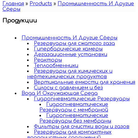
Главная
»
Products
»
Промышленность И Другие
Cферы
Продукции
Промышленность И Другие Cферы
Резервуары для сжатого газа
Гипербарические камеры
Дегазационные установки
Реакторы
Теплообменники
Резервуары для химических и
нефтехимических продуктов
Вертикальные емкости для хранения
Силосы с давлением и без
Вода И Окружающая Среда
Гидропневматические Резервуары
Гидропневматические
Резервуары c мембраной
Гидропневматические
Резервуары без мембраны
Фильтры для очистки воды и газов
Резервуары для компактных
водоочистных сооружений