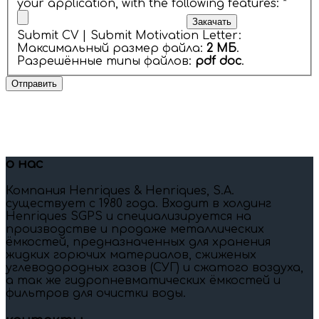
your application, with the following features:
*
Submit CV | Submit Motivation Letter:
Максимальный размер файла:
2 МБ
.
Разрешённые типы файлов:
pdf doc
.
о нас
Компания Henriques & Henriques, S.A.
существует c 1980 года. Входит в холдинг
Henriques SGPS и специализируется на
производстве и продаже металлических
ёмкостей, предназначенных для хранения
жидких горючих материалов, сжиженых
углеводородных газов (СУГ) и сжатого воздуха,
а так же гидропневматических ёмкостей и
фильтров для очистки воды.