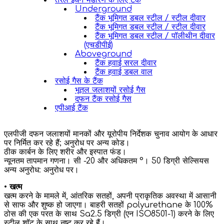
तरल ईंधन भंडारण के लिए टैंक
Underground
टैंक भूमिगत डबल स्टील / स्टील दीवार
टैंक भूमिगत डबल स्टील / स्टील दीवार
टैंक भूमिगत डबल स्टील / पॉलीथीन दीवार
(एचडीपीई)
Aboveground
टैंक हवाई सरल दीवार
टैंक हवाई डबल वाल
रसोई गैस के टैंक
भूतल जलाशयों रसोई गैस
दफन टैंक रसोई गैस
एपीआई टैंक
एलपीजी दफन जलाशयों मानकों और यूरोपीय निर्देशक चुनाव आयोग के आधार
पर निर्मित कर रहे हैं; अनुरोध पर अन्य कोड।
ठीक कार्बन के लिए शरीर और इस्पात फंड।
न्यूनतम तापमान गणना। सी -20 और अधिकतम °। 50 डिग्री सेल्सियस
अन्य अनुरोध: अनुरोध पर।
•
खत्म
खत्म करने के मामले में, आंतरिक सतहों, अपनी प्राकृतिक अवस्था में आसानी
से साफ और शुष्क हो जाएगा। बाहरी सतहों polyurethane के 100%
ठोस की एक परत के साथ Sa2.5 डिग्री (एन ISO8501-1) करने के लिए
स्टील शॉट के साथ नष्ट कर रहे हैं।