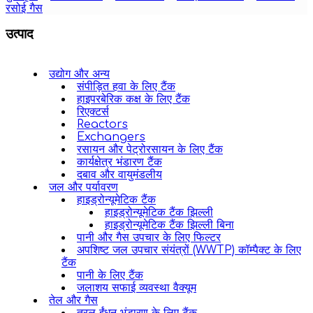
रसोई गैस
उत्पाद
उद्योग और अन्य
संपीड़ित हवा के लिए टैंक
हाइपरबेरिक कक्ष के लिए टैंक
रिएक्टर्स
Reactors
Exchangers
रसायन और पेट्रोरसायन के लिए टैंक
कार्यक्षेत्र भंडारण टैंक
दबाव और वायुमंडलीय
जल और पर्यावरण
हाइड्रोन्यूमेटिक टैंक
हाइड्रोन्यूमेटिक टैंक झिल्ली
हाइड्रोन्यूमेटिक टैंक झिल्ली बिना
पानी और गैस उपचार के लिए फिल्टर
अपशिष्ट जल उपचार संयंत्रों (WWTP) कॉम्पैक्ट के लिए
टैंक
पानी के लिए टैंक
जलाशय सफाई व्यवस्था वैक्यूम
तेल और गैस