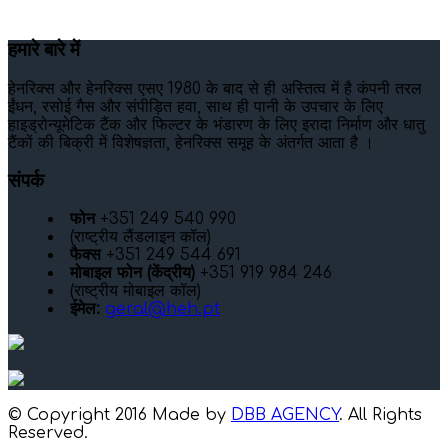
हमारे बारे में
हेनरिक्स और हेनरिक्स एसए 1980 के बाद से ही अस्तित्व में है कंपनी तरल
ईंधन, रसोई गैस और संपीड़ित हवा, साथ ही पानी के उपचार के लिए
हाइड्रोन्यूमेटिक टैंक और फिल्टर के भंडारण के लिए इरादा निर्माण और धातु
टैंकों की बिक्री में विशेषज्ञता, हेनरिक्स समूह के अंतर्गत आता है ।
संपर्क
फोन
+351 249 540 990
(राष्ट्रीय लैंडलाइन कॉल)
फैक्स
+351 249 544 691
मोबाइल फोन (केंद्रीय)
+351 919 984 246
(राष्ट्रीय मोबाइल कॉल)
ईमेल:
geral@heh.pt
© Copyright 2016 Made by
DBB AGENCY
. All Rights
Reserved.