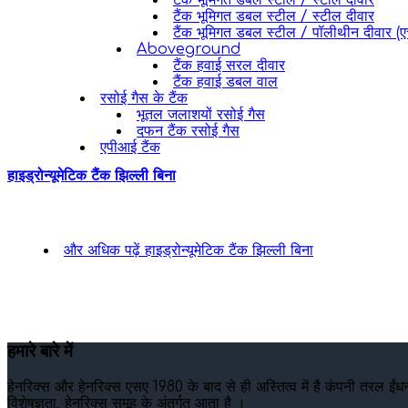
टैंक भूमिगत डबल स्टील / स्टील दीवार
टैंक भूमिगत डबल स्टील / स्टील दीवार
टैंक भूमिगत डबल स्टील / पॉलीथीन दीवार (ए
Aboveground
टैंक हवाई सरल दीवार
टैंक हवाई डबल वाल
रसोई गैस के टैंक
भूतल जलाशयों रसोई गैस
दफन टैंक रसोई गैस
एपीआई टैंक
हाइड्रोन्यूमेटिक टैंक झिल्ली बिना
और अधिक पढ़ें
हाइड्रोन्यूमेटिक टैंक झिल्ली बिना
हमारे बारे में
हेनरिक्स और हेनरिक्स एसए 1980 के बाद से ही अस्तित्व में है कंपनी तरल ईंधन
विशेषज्ञता, हेनरिक्स समूह के अंतर्गत आता है ।