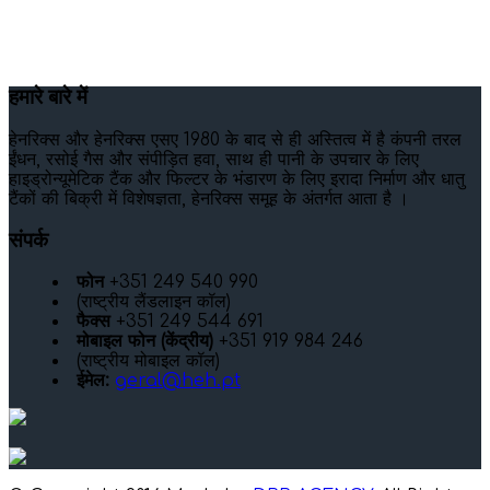
हमारे बारे में
हेनरिक्स और हेनरिक्स एसए 1980 के बाद से ही अस्तित्व में है कंपनी तरल
ईंधन, रसोई गैस और संपीड़ित हवा, साथ ही पानी के उपचार के लिए
हाइड्रोन्यूमेटिक टैंक और फिल्टर के भंडारण के लिए इरादा निर्माण और धातु
टैंकों की बिक्री में विशेषज्ञता, हेनरिक्स समूह के अंतर्गत आता है ।
संपर्क
फोन
+351 249 540 990
(राष्ट्रीय लैंडलाइन कॉल)
फैक्स
+351 249 544 691
मोबाइल फोन (केंद्रीय)
+351 919 984 246
(राष्ट्रीय मोबाइल कॉल)
ईमेल:
geral@heh.pt