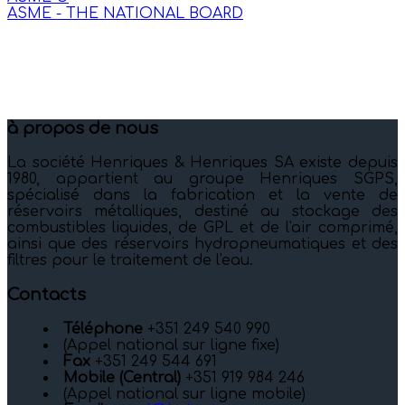
ASME - THE NATIONAL BOARD
à propos de nous
La société Henriques & Henriques SA existe depuis
1980, appartient au groupe Henriques SGPS,
spécialisé dans la fabrication et la vente de
réservoirs métalliques, destiné au stockage des
combustibles liquides, de GPL et de l'air comprimé,
ainsi que des réservoirs hydropneumatiques et des
filtres pour le traitement de l'eau.
Contacts
Téléphone
+351 249 540 990
(Appel national sur ligne fixe)
Fax
+351 249 544 691
Mobile (Central)
+351 919 984 246
(Appel national sur ligne mobile)