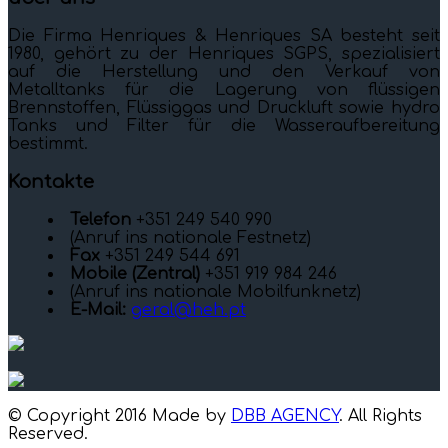
Die Firma Henriques & Henriques SA besteht seit
1980, gehört zu der Henriques SGPS, spezialisiert
auf die Herstellung und den Verkauf von
Metalltanks für die Lagerung von flüssigen
Brennstoffen, Flüssiggas und Druckluft sowie hydro
Tanks und Filter für die Wasseraufbereitung
bestimmt.
Kontakte
Telefon
+351 249 540 990
(Anruf ins nationale Festnetz)
Fax
+351 249 544 691
Mobile (Zentral)
+351 919 984 246
(Anruf ins nationale Mobilfunknetz)
E-Mail:
geral@heh.pt
© Copyright 2016 Made by
DBB AGENCY
. All Rights
Reserved.