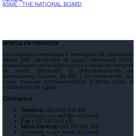
ASME - THE NATIONAL BOARD
acerca de nosotros
La compañía Henriques y Henriques SA ha existido
desde 1980, pertenece al grupo Henriques SGPS,
especializada en la fabricación y venta de tanques
de metal, destinada al almacenamiento de
combustibles líquidos, de GPL y Air comprimido, así
como tanques hidroneumáticos y filtros para el
tratamiento de aguas.
Contactos
Teléfono
+351 249 540 990
(Llamada a la red fija nacional)
Fax
+351 249 544 691
Móvil (Central)
+351 919 984 246
(Llamada a red móvil nacional)