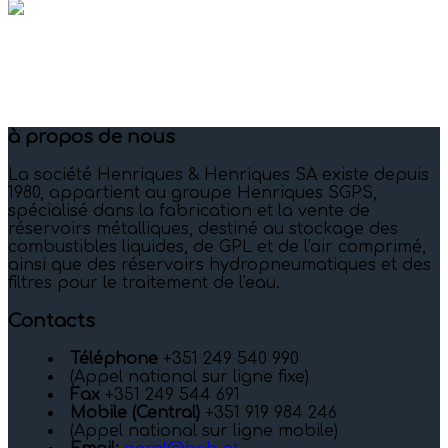
à propos de nous
La société Henriques & Henriques SA existe depuis
1980, appartient au groupe Henriques SGPS,
spécialisé dans la fabrication et la vente de
réservoirs métalliques, destiné au stockage des
combustibles liquides, de GPL et de l'air comprimé,
ainsi que des réservoirs hydropneumatiques et des
filtres pour le traitement de l'eau.
Contacts
Téléphone
+351 249 540 990
(Appel national sur ligne fixe)
Fax
+351 249 544 691
Mobile (Central)
+351 919 984 246
(Appel national sur ligne mobile)