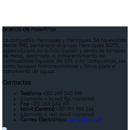
acerca de nosotros
La compañía Henriques y Henriques SA ha existido
desde 1980, pertenece al grupo Henriques SGPS,
especializada en la fabricación y venta de tanques
de metal, destinada al almacenamiento de
combustibles líquidos, de GPL y Air comprimido, así
como tanques hidroneumáticos y filtros para el
tratamiento de aguas.
Contactos
Teléfono
+351 249 540 990
(Llamada a la red fija nacional)
Fax
+351 249 544 691
Móvil (Central)
+351 919 984 246
(Llamada a red móvil nacional)
Correo Electrónico:
geral@heh.pt