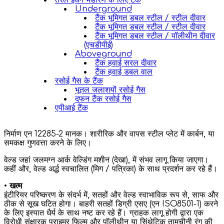
तरल ईंधन भंडारण के लिए टैंक
Underground
टैंक भूमिगत डबल स्टील / स्टील दीवार
टैंक भूमिगत डबल स्टील / स्टील दीवार
टैंक भूमिगत डबल स्टील / पॉलीथीन दीवार
(एचडीपीई)
Aboveground
टैंक हवाई सरल दीवार
टैंक हवाई डबल वाल
रसोई गैस के टैंक
भूतल जलाशयों रसोई गैस
दफन टैंक रसोई गैस
एपीआई टैंक
निर्माण एन 12285-2 मानक। शारीरिक और वापस स्टील प्लेट में कार्बन, या
समकक्ष गुणवत्ता करने के लिए।
वेल्ड जहां जलमग्न आर्क वेल्डिंग मशीन (देखा), में संभव लागू किया जाएगा।
कहीं और, वेल्ड अर्द्ध स्वचालित (मिग / पत्रिका) के साथ प्रदर्शन कर रहे हैं।
•
खत्म
इंटीरियर परिष्करण के संदर्भ में, सतहों और वेल्ड स्वाभाविक रूप से, साफ और
ठीक से सूख घटित होगा। बाहरी सतहों डिग्री एसए (एन ISO8501-1) करने
के लिए इस्पात धैर्य के साथ नष्ट कर रहे हैं। ग्राहक लागू होगी द्वारा एक
विरोधी संक्षारक प्राइमर फिल्म और पॉलीथीन या सिंथेटिक तामचीनी रंग की