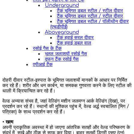
तरल ईंधन भंडारण के लिए टैंक
Underground
टैंक भूमिगत डबल स्टील / स्टील दीवार
टैंक भूमिगत डबल स्टील / स्टील दीवार
टैंक भूमिगत डबल स्टील / पॉलीथीन दीवार
(एचडीपीई)
Aboveground
टैंक हवाई सरल दीवार
टैंक हवाई डबल वाल
रसोई गैस के टैंक
भूतल जलाशयों रसोई गैस
दफन टैंक रसोई गैस
एपीआई टैंक
दोहरी दीवार स्टील-इस्पात के भूमिगत जलाशयों मानकों के आधार पर निर्मित
कर रहे हैं। शरीर और धन कार्बन, या समकक्ष गुणवत्ता करने के लिए स्टील की
थाली में क्रियान्वित कर रहे हैं।
वेल्ड अभ्यास संभव है, जहां वेल्डिंग मशीन जलमग्न आर्क वेल्डिंग (देखा), पर
प्रदर्शन कर रहे हैं। स्थानों की मुश्किल पहुंच में, वेल्ड अर्द्ध स्वचालित (मिग /
पत्रिका) के साथ प्रदर्शन कर रहे हैं।
•
खत्म
अपनी प्राकृतिक अवस्था में हो जाएगा आंतरिक सतहों और वेल्ड परिष्करण के
संदर्भ में, सूखे और ठीक से साफ कर दिया। बाहर सतहों डिग्री एसए (एन)