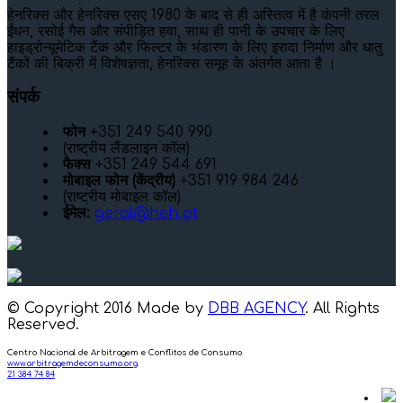
हेनरिक्स और हेनरिक्स एसए 1980 के बाद से ही अस्तित्व में है कंपनी तरल
ईंधन, रसोई गैस और संपीड़ित हवा, साथ ही पानी के उपचार के लिए
हाइड्रोन्यूमेटिक टैंक और फिल्टर के भंडारण के लिए इरादा निर्माण और धातु
टैंकों की बिक्री में विशेषज्ञता, हेनरिक्स समूह के अंतर्गत आता है ।
संपर्क
फोन
+351 249 540 990
(राष्ट्रीय लैंडलाइन कॉल)
फैक्स
+351 249 544 691
मोबाइल फोन (केंद्रीय)
+351 919 984 246
(राष्ट्रीय मोबाइल कॉल)
ईमेल:
geral@heh.pt
© Copyright 2016 Made by
DBB AGENCY
. All Rights
Reserved.
Centro Nacional de Arbitragem e Conflitos de Consumo
www.arbitragemdeconsumo.org
21 384 74 84