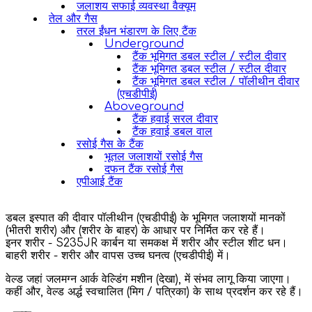
जलाशय सफाई व्यवस्था वैक्यूम
तेल और गैस
तरल ईंधन भंडारण के लिए टैंक
Underground
टैंक भूमिगत डबल स्टील / स्टील दीवार
टैंक भूमिगत डबल स्टील / स्टील दीवार
टैंक भूमिगत डबल स्टील / पॉलीथीन दीवार
(एचडीपीई)
Aboveground
टैंक हवाई सरल दीवार
टैंक हवाई डबल वाल
रसोई गैस के टैंक
भूतल जलाशयों रसोई गैस
दफन टैंक रसोई गैस
एपीआई टैंक
डबल इस्पात की दीवार पॉलीथीन (एचडीपीई) के भूमिगत जलाशयों मानकों
(भीतरी शरीर) और (शरीर के बाहर) के आधार पर निर्मित कर रहे हैं।
इनर शरीर - S235JR कार्बन या समकक्ष में शरीर और स्टील शीट धन।
बाहरी शरीर - शरीर और वापस उच्च घनत्व (एचडीपीई) में।
वेल्ड जहां जलमग्न आर्क वेल्डिंग मशीन (देखा), में संभव लागू किया जाएगा।
कहीं और, वेल्ड अर्द्ध स्वचालित (मिग / पत्रिका) के साथ प्रदर्शन कर रहे हैं।