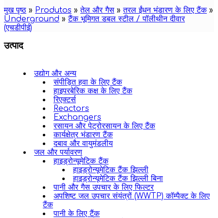
मुख पृष्ठ
»
Produtos
»
तेल और गैस
»
तरल ईंधन भंडारण के लिए टैंक
»
Underground
»
टैंक भूमिगत डबल स्टील / पॉलीथीन दीवार
(एचडीपीई)
उत्पाद
उद्योग और अन्य
संपीड़ित हवा के लिए टैंक
हाइपरबेरिक कक्ष के लिए टैंक
रिएक्टर्स
Reactors
Exchangers
रसायन और पेट्रोरसायन के लिए टैंक
कार्यक्षेत्र भंडारण टैंक
दबाव और वायुमंडलीय
जल और पर्यावरण
हाइड्रोन्यूमेटिक टैंक
हाइड्रोन्यूमेटिक टैंक झिल्ली
हाइड्रोन्यूमेटिक टैंक झिल्ली बिना
पानी और गैस उपचार के लिए फिल्टर
अपशिष्ट जल उपचार संयंत्रों (WWTP) कॉम्पैक्ट के लिए
टैंक
पानी के लिए टैंक