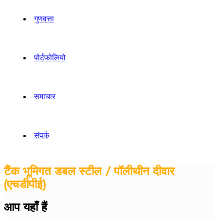
गुणवत्ता
पोर्टफोलियो
समाचार
संपर्क
टैंक भूमिगत डबल स्टील / पॉलीथीन दीवार
(एचडीपीई)
आप यहाँ हैं