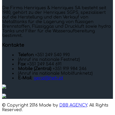
Die Firma Henriques & Henriques SA besteht seit
1980, gehört zu der Henriques SGPS, spezialisiert
auf die Herstellung und den Verkauf von
Metalltanks für die Lagerung von flüssigen
Brennstoffen, Flüssiggas und Druckluft sowie hydro
Tanks und Filter für die Wasseraufbereitung
bestimmt.
Kontakte
Telefon
+351 249 540 990
(Anruf ins nationale Festnetz)
Fax
+351 249 544 691
Mobile (Zentral)
+351 919 984 246
(Anruf ins nationale Mobilfunknetz)
E-Mail:
geral@heh.pt
© Copyright 2016 Made by
DBB AGENCY
. All Rights
Reserved.