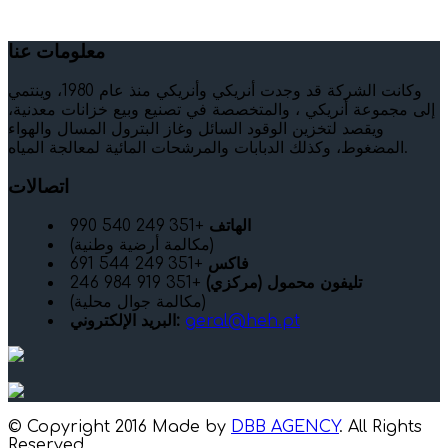
معلومات عنا
وكانت الشركة قد وجدت أنريكي وأنريكي منذ عام 1980، وينتمي
إلى مجموعة أنريكي ، والمتخصصة في تصنيع وبيع خزانات معدنية،
ويقصد لتخزين الوقود السائل وغاز البترول المسال والهواء
المضغوط، وكذلك الدبابات والمرشحات المائية لمعالجة المياه.
اتصالات
الهاتف
+351 249 540 990
(مكالمة أرضية وطنية)
فاكس
+351 249 544 691
تليفون محمول (مركزي)
+351 919 984 246
(مكالمة جوال محلية)
geral@heh.pt
البريد الإلكتروني:
© Copyright 2016 Made by
DBB AGENCY
. All Rights
Reserved.