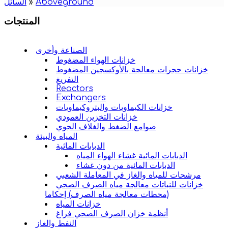
Aboveground
»
السائل
المنتجات
الصناعة وأخرى
خزانات الهواء المضغوط
خزانات حجرات معالجة بالأوكسجين المضغوط
التفريغ
Reactors
Exchangers
خزانات الكيماويات والبتروكيماويات
خزانات التخزين العمودي
صوامع الضغط والغلاف الجوي
المياه والبيئة
الدبابات المائية
الدبابات المائية غشاء الهواء المياه
الدبابات المائية من دون غشاء
مرشحات للمياه والغاز في المعاملة الشعبي
خزانات للنباتات معالجة مياه الصرف الصحي
(محطات معالجة مياه الصرف) إحكاما
خزانات المياه
أنظمة خزان الصرف الصحي فراغ
النفط والغاز