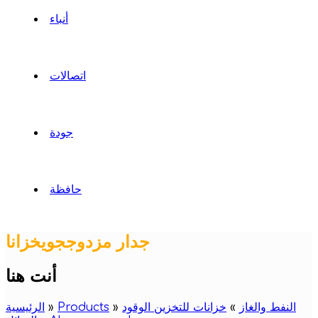
أنباء
اتصالات
جودة
حافظة
جدار مزدوججويخزانا
أنت هنا
النفط والغاز
»
خزانات للتخزين الوقود
»
Products
»
الرئيسية