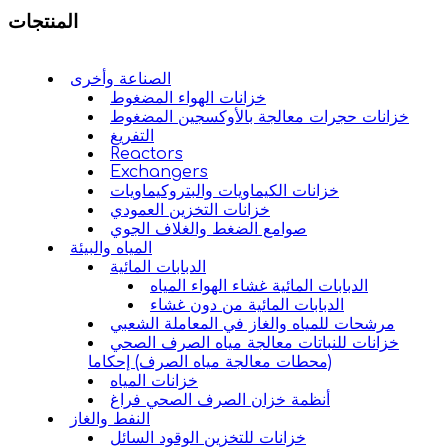
المنتجات
الصناعة وأخرى
خزانات الهواء المضغوط
خزانات حجرات معالجة بالأوكسجين المضغوط
التفريغ
Reactors
Exchangers
خزانات الكيماويات والبتروكيماويات
خزانات التخزين العمودي
صوامع الضغط والغلاف الجوي
المياه والبيئة
الدبابات المائية
الدبابات المائية غشاء الهواء المياه
الدبابات المائية من دون غشاء
مرشحات للمياه والغاز في المعاملة الشعبي
خزانات للنباتات معالجة مياه الصرف الصحي
(محطات معالجة مياه الصرف) إحكاما
خزانات المياه
أنظمة خزان الصرف الصحي فراغ
النفط والغاز
خزانات للتخزين الوقود السائل