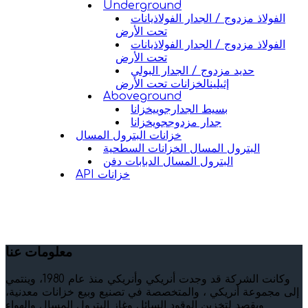
Underground
الفولاذ مزدوج / الجدار الفولاذيانات
تحت الأرض
الفولاذ مزدوج / الجدار الفولاذيانات
تحت الأرض
حديد مزدوج / الجدار البولي
إثيلينالخزانات تحت الأرض
Aboveground
بسيط الجدارجوييخزانا
جدار مزدوججويخزانا
خزانات البترول المسال
البترول المسال الخزانات السطحية
البترول المسال الدبابات دفن
API خزانات
معلومات عنا
وكانت الشركة قد وجدت أنريكي وأنريكي منذ عام 1980، وينتمي
إلى مجموعة أنريكي ، والمتخصصة في تصنيع وبيع خزانات معدنية،
ويقصد لتخزين الوقود السائل وغاز البترول المسال والهواء