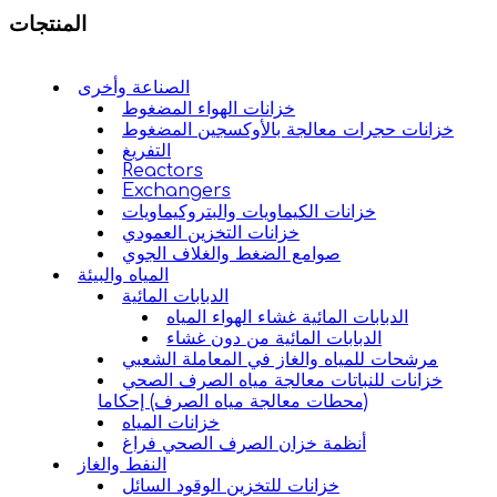
المنتجات
الصناعة وأخرى
خزانات الهواء المضغوط
خزانات حجرات معالجة بالأوكسجين المضغوط
التفريغ
Reactors
Exchangers
خزانات الكيماويات والبتروكيماويات
خزانات التخزين العمودي
صوامع الضغط والغلاف الجوي
المياه والبيئة
الدبابات المائية
الدبابات المائية غشاء الهواء المياه
الدبابات المائية من دون غشاء
مرشحات للمياه والغاز في المعاملة الشعبي
خزانات للنباتات معالجة مياه الصرف الصحي
(محطات معالجة مياه الصرف) إحكاما
خزانات المياه
أنظمة خزان الصرف الصحي فراغ
النفط والغاز
خزانات للتخزين الوقود السائل