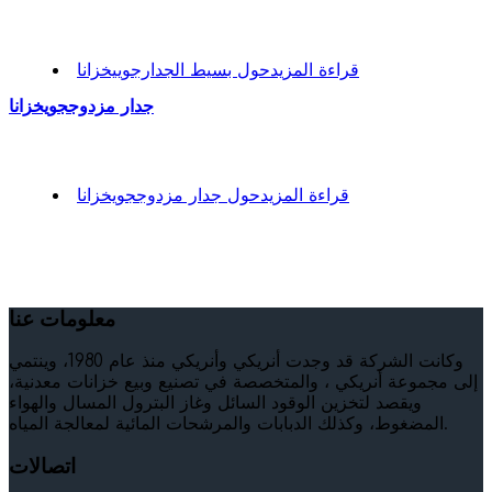
قراءة المزيد
حول بسيط الجدارجوييخزانا
جدار مزدوججويخزانا
قراءة المزيد
حول جدار مزدوججويخزانا
معلومات عنا
وكانت الشركة قد وجدت أنريكي وأنريكي منذ عام 1980، وينتمي
إلى مجموعة أنريكي ، والمتخصصة في تصنيع وبيع خزانات معدنية،
ويقصد لتخزين الوقود السائل وغاز البترول المسال والهواء
المضغوط، وكذلك الدبابات والمرشحات المائية لمعالجة المياه.
اتصالات