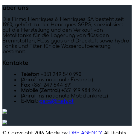
über uns
Die Firma Henriques & Henriques SA besteht seit
1980, gehört zu der Henriques SGPS, spezialisiert
auf die Herstellung und den Verkauf von
Metalltanks für die Lagerung von flüssigen
Brennstoffen, Flüssiggas und Druckluft sowie hydro
Tanks und Filter für die Wasseraufbereitung
bestimmt.
Kontakte
Telefon
+351 249 540 990
(Anruf ins nationale Festnetz)
Fax
+351 249 544 691
Mobile (Zentral)
+351 919 984 246
(Anruf ins nationale Mobilfunknetz)
E-Mail:
geral@heh.pt
© Copyright 2016 Made by
DBB AGENCY
. All Rights