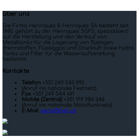
über uns
Die Firma Henriques & Henriques SA besteht seit
1980, gehört zu der Henriques SGPS, spezialisiert
auf die Herstellung und den Verkauf von
Metalltanks für die Lagerung von flüssigen
Brennstoffen, Flüssiggas und Druckluft sowie hydro
Tanks und Filter für die Wasseraufbereitung
bestimmt.
Kontakte
Telefon
+351 249 540 990
(Anruf ins nationale Festnetz)
Fax
+351 249 544 691
Mobile (Zentral)
+351 919 984 246
(Anruf ins nationale Mobilfunknetz)
E-Mail:
geral@heh.pt