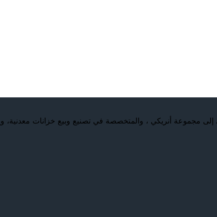
كة قد وجدت أنريكي وأنريكي منذ عام 1980، وينتمي إلى مجموعة أنريكي ، والمتخصصة في تصنيع 