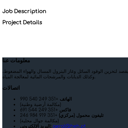
Job Description
Project Details
معلومات عنا
وبيع خزانات معدنية، ويقصد لتخزين الوقود السائل وغاز البترول المسال والهواء المضغوط،
وكذلك الدبابات والمرشحات المائية لمعالجة المياه.
اتصالات
الهاتف
+351 249 540 990
(مكالمة أرضية وطنية)
فاكس
+351 249 544 691
تليفون محمول (مركزي)
+351 919 984 246
(مكالمة جوال محلية)
geral@heh.pt
البريد الإلكتروني: