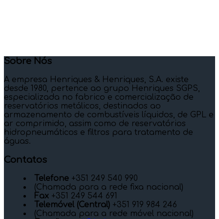
Sobre Nós
A empresa Henriques & Henriques, S.A. existe
desde 1980, pertence ao grupo Henriques SGPS,
especializada no fabrico e comercialização de
reservatórios metálicos, destinados ao
armazenamento de combustíveis líquidos, de GPL e
ar comprimido, assim como de reservatórios
hidropneumáticos e filtros para tratamento de
águas.
Contatos
Telefone
+351 249 540 990
(Chamada para a rede fixa nacional)
Fax
+351 249 544 691
Telemóvel (Central)
+351 919 984 246
(Chamada para a rede móvel nacional)