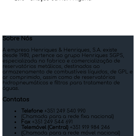
Sobre Nós
A empresa Henriques & Henriques, S.A. existe
desde 1980, pertence ao grupo Henriques SGPS,
especializada no fabrico e comercialização de
reservatórios metálicos, destinados ao
armazenamento de combustíveis líquidos, de GPL e
ar comprimido, assim como de reservatórios
hidropneumáticos e filtros para tratamento de
águas.
Contatos
Telefone
+351 249 540 990
(Chamada para a rede fixa nacional)
Fax
+351 249 544 691
Telemóvel (Central)
+351 919 984 246
(Chamada para a rede móvel nacional)