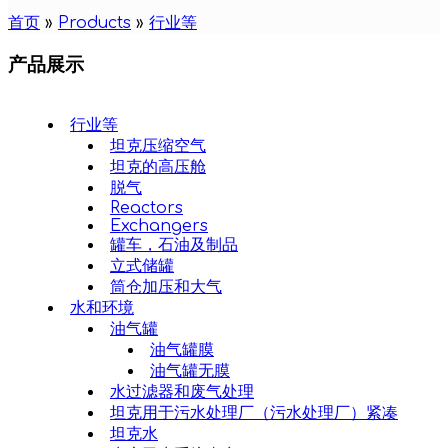
首页
»
Products
»
行业等
产品展示
行业等
坦克压缩空气
坦克的高压舱
脱气
Reactors
Exchangers
罐车，石油及制品
立式储罐
筒仓加压和大气
水和环境
油气罐
油气罐膜
油气罐无膜
水过滤器和废气处理
坦克用于污水处理厂（污水处理厂）紧凑
坦克水