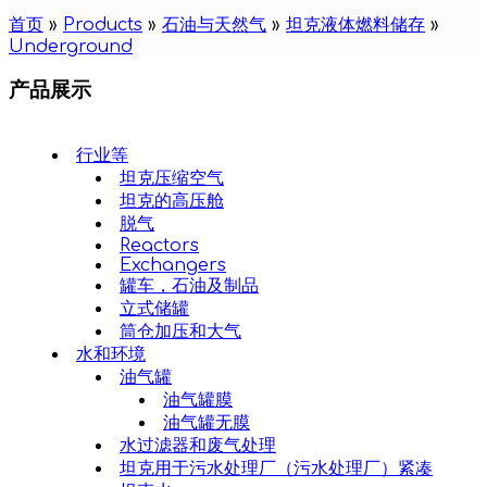
首页
»
Products
»
石油与天然气
»
坦克液体燃料储存
»
Underground
产品展示
行业等
坦克压缩空气
坦克的高压舱
脱气
Reactors
Exchangers
罐车，石油及制品
立式储罐
筒仓加压和大气
水和环境
油气罐
油气罐膜
油气罐无膜
水过滤器和废气处理
坦克用于污水处理厂（污水处理厂）紧凑